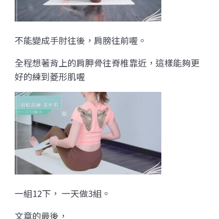
不能變成手肘往後，肩膀往前喔。
全程想著背上的肩胛骨往脊椎靠近，這樣能夠更
好的練到菱形肌喔
一組12下， 一天做3組。
文章的最後，