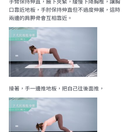
手臂保持伸直，腋下夾緊，緩慢下降胸椎，讓胸
口靠近地板，手肘保持伸直但不過度伸展，這時
兩邊的肩胛骨會互相靠近。
接著，手一邊推地板，把自己往後面推，