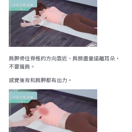
肩胛骨往脊椎的方向靠近、肩膀盡量遠離耳朵，
不要聳肩。
感覺後背和肩胛都有出力。