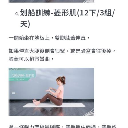
划船訓練-菱形肌(12下/3組/
天)
一開始坐在地板上，雙腳膝蓋伸直，
如果伸直大腿後側會很緊，或是骨盆會往後掉，
膝蓋可以稍微彎曲，
拿一條彈力帶繞過腳底，雙手抓住兩邊，雙手微