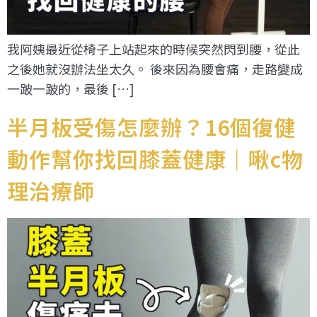
我阿姨最近從椅子上站起來的時候突然閃到腰，從此
之後她就沒辦法坐太久。 後來因為腰會痛，走路變成
一跛一跛的，最後 […]
半月板受傷怎麼辦？16個復健
動作幫你找回膝蓋健康｜啾c物
理治療師