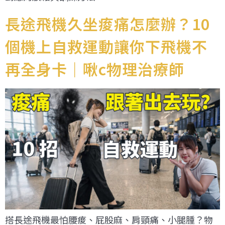
長途飛機久坐痠痛怎麼辦？10
個機上自救運動讓你下飛機不
再全身卡｜啾c物理治療師
搭長途飛機最怕腰痠、屁股麻、肩頸痛、小腿腫？物