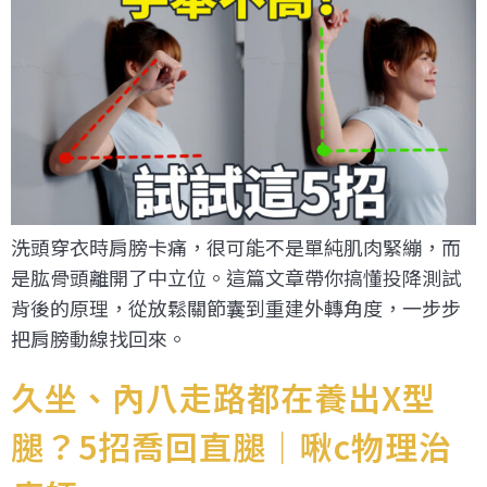
洗頭穿衣時肩膀卡痛，很可能不是單純肌肉緊繃，而
是肱骨頭離開了中立位。這篇文章帶你搞懂投降測試
背後的原理，從放鬆關節囊到重建外轉角度，一步步
把肩膀動線找回來。
久坐、內八走路都在養出X型
腿？5招喬回直腿｜啾c物理治