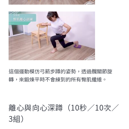
這個運動模仿弓箭步蹲的姿勢，透過髖關節旋
轉，來鍛煉平時不會練到的所有臀肌纖維。
離心與向心深蹲
（10秒／10次／
3組）