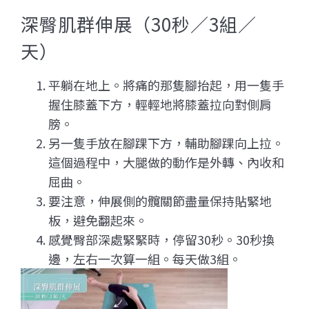
深臀肌群伸展（30秒／3組／
天）
平躺在地上。將痛的那隻腳抬起，用一隻手
握住膝蓋下方，輕輕地將膝蓋拉向對側肩
膀。
另一隻手放在腳踝下方，輔助腳踝向上拉。
這個過程中，大腿做的動作是外轉、內收和
屈曲。
要注意，伸展側的髖關節盡量保持貼緊地
板，避免翻起來。
感覺臀部深處緊緊時，停留30秒。30秒換
邊，左右一次算一組。每天做3組。