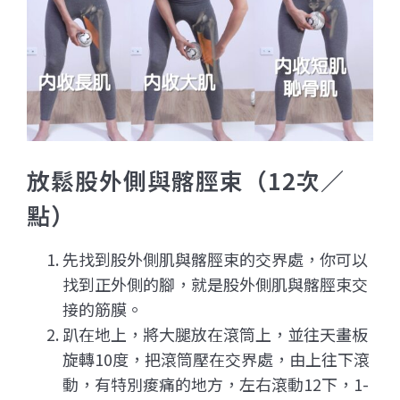
放鬆股外側與髂脛束（12次／
點）
先找到股外側肌與髂脛束的交界處，你可以
找到正外側的腳，就是股外側肌與髂脛束交
接的筋膜。
趴在地上，將大腿放在滾筒上，並往天畫板
旋轉10度，把滾筒壓在交界處，由上往下滾
動，有特別痠痛的地方，
左右滾動12下，1-