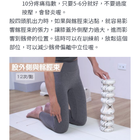
10
分疼痛指數，只要
5-6
分就好，不要過度
按壓，會發炎喔。
股四頭肌出力時，如果與髂脛束沾黏，就容易影
響髂脛束的張力，讓膝蓋外側壓力過大，進而影
響到髕骨的位置。這時可以在訓練前，放鬆這個
部位，可以減少髕骨偏離中立位喔。