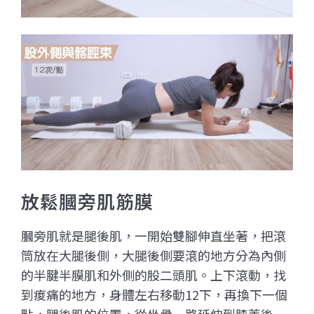
放鬆膕旁肌筋膜
膕旁肌就是腿後肌，
一開始雙腳伸直坐著，把滾
筒放在大腿後側，大腿後側要滾的地方分為內側
的半腱半膜肌和外側的股二頭肌。上下滾動，找
到痠痛的地方，身體左右移動12下，再換下一個
點，腿後肌的位置，從坐骨一路延伸到膝蓋後