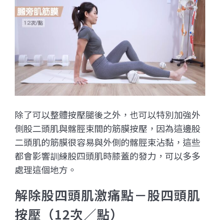
除了可以整體按壓腿後之外，也可以特別加強外
側股二頭肌與髂脛束間的筋膜按壓，
因為這邊股
二頭肌的筋膜很容易與外側的髂脛束沾黏，這些
都會影響訓練股四頭肌時膝蓋的發力，可以多多
處理這個地方。
解除股四頭肌激痛點－股四頭肌
按壓（12次／點）