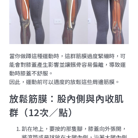
當你做蹲這種運動時，這群筋膜過度緊繃時，可
能會對膝蓋產生影響並讓髕骨容易偏離，導致運
動時膝蓋不舒服。
因此，運動前可以適度的放鬆這些周邊筋膜。
放鬆筋膜：股內側與內收肌
群（12次／點）
趴在地上，要按的那隻腳，膝蓋向外張開，
將滾筒或是球放在大腿內側，沿著大腿內側