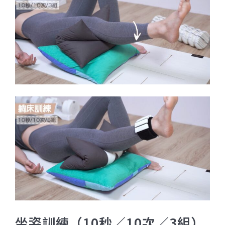
坐姿訓練（10秒／10次／3組）