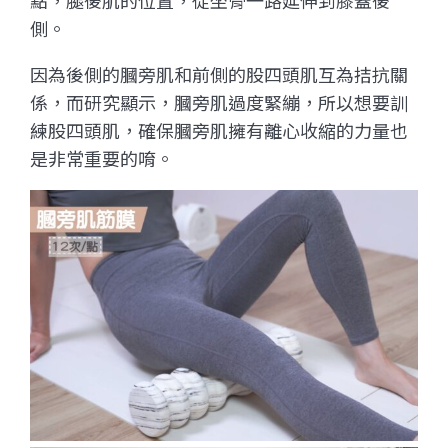
側。
因為後側的膕旁肌和前側的股四頭肌互為拮抗關
係，而研究顯示，膕旁肌過度緊繃，所以想要訓
練股四頭肌，確保膕旁肌擁有離心收縮的力量也
是非常重要的唷。