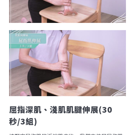
屈指深肌、淺肌肌腱伸展(30
秒/3組)