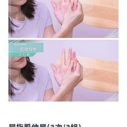
屈指肌伸展(3次/3組)