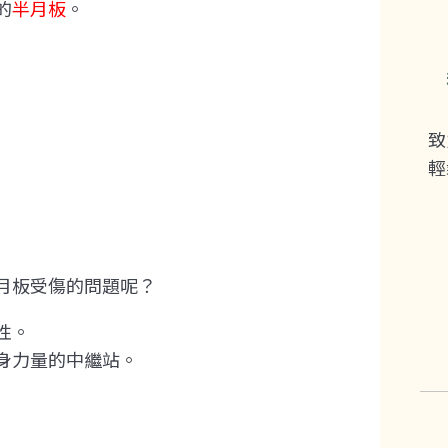
的
半月板
。
致
輕
月板受傷的問題呢？
性。
身力量的中繼站。