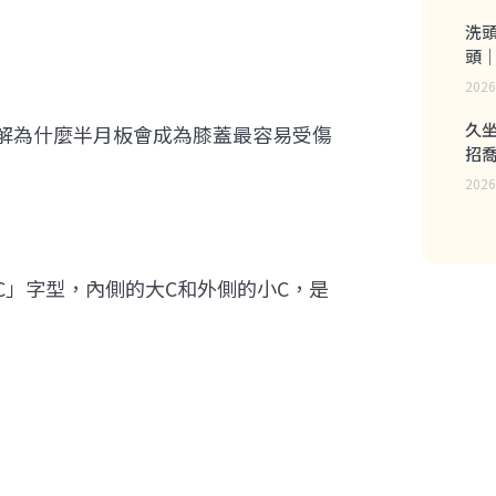
洗
頭
2026
久
解為什麼半月板會成為膝蓋最容易受傷
招
2026
」字型，內側的大C和外側的小C，是