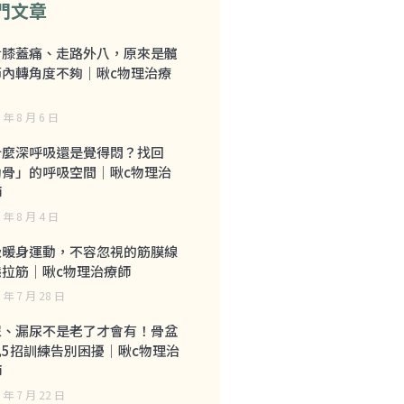
門文章
步膝蓋痛、走路外八，原來是髖
節內轉角度不夠｜啾c物理治療
 年 8 月 6 日
什麼深呼吸還是覺得悶？找回
肋骨」的呼吸空間｜啾c物理治
師
 年 8 月 4 日
級暖身運動，不容忽視的筋膜線
態拉筋｜啾c物理治療師
 年 7 月 28 日
尿、漏尿不是老了才會有！骨盆
肌5招訓練告別困擾｜啾c物理治
師
 年 7 月 22 日