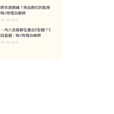
頭穿衣肩膀痛？揪出跑位的肱骨
｜啾c物理治療師
 年 7 月 18 日
坐、內八走路都在養出X型腿？5
喬回直腿｜啾c物理治療師
 年 7 月 16 日