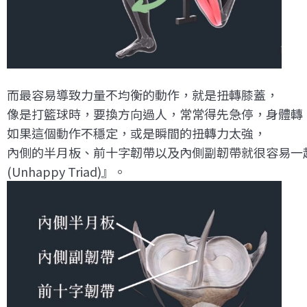
而最容易導致力量不均衡的動作，就是扭轉膝蓋，
像是打籃球時，要換方向過人，常常得先急停，身體轉
如果這個動作不穩定，或是瞬間的扭轉力太強，
內側的半月板、前十字韌帶以及內側副韌帶就很容易一
(Unhappy Triad)』。