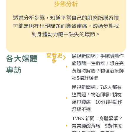
步態分析
透過分析步態，知道平常自己的肌肉筋膜習慣
可能是哪裡出現問題而導致痠痛，透過步態找
到身體動力鏈中缺失的環節。
查看更
民視新聞網：手腕隱隱作
各大媒體
多
痛恐釀一生宿疾！想在亮
專訪
黃燈時解危？物理治療師
揭5招舒緩術
民視新聞網：7成人都有
這問題！物治師靠1顆枕
頭甩腰痛 10分鐘4動作
舒緩不適
TVBS 新聞：身體緊緊？
常常腰酸背痛 9動作拉