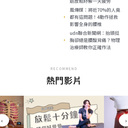
筋放鬆紓解一天疲勞
風傳媒：將近70%的人竟
都有這問題！4動作拯救
影響全身的腰椎
udn聯合新聞網：抬頭挺
胸卻總是腰酸背痛？物理
治療師教你正確作法
RECOMMEND
熱門影片
‹
›