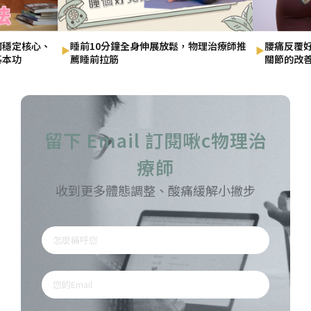
何穩定核心、
睡前10分鐘全身伸展放鬆，物理治療師推
腰痛反覆
▶
▶
基本功
薦睡前拉筋
關節的改
留下 Email 訂閱啾c物理治
療師
收到更多體態調整、酸痛緩解小撇步